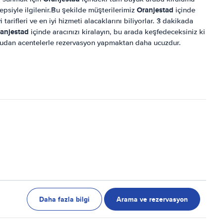
Oranjestad
hepsiyle ilgilenir.Bu şekilde müşterilerimiz
içinde
 tarifleri ve en iyi hizmeti alacaklarını biliyorlar. 3 dakikada
anjestad
içinde aracınızı kiralayın, bu arada keşfedeceksiniz ki
ğrudan acentelerle rezervasyon yapmaktan daha ucuzdur.
Daha fazla bilgi
Arama ve rezervasyon