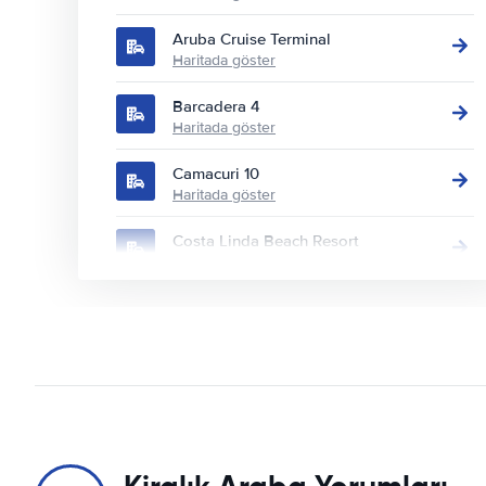
Aruba Cruise Terminal
Haritada göster
Barcadera 4
Haritada göster
Camacuri 10
Haritada göster
Costa Linda Beach Resort
Haritada göster
Divi Aruba All Inclusive Resort
Haritada göster
Divi Aruba Phoenix Beach Resort
Haritada göster
Eagle Aruba Resort
Haritada göster