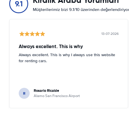
Kiralık Araba Yorumları
9.1
Hilton Aruba Caribbean Resort &
Müşterilerimiz bizi 9.1/10 üzerinden değerlendiriy
Casino
Haritada göster
Holiday Inn Resort Aruba-Beach
13-07-2026
Resort & Casino
Haritada göster
Always excellent. This is why
Hotel Palm Beach
Always excellent. This is why I always use this website
Haritada göster
for renting cars.
Hotel Riu Palace Antillas
Haritada göster
Rosario Ricalde
Hotel Riu Palace Aruba
R
Alamo San Francisco Airport
Haritada göster
Hyatt Regency Aruba Resort &
Casino
Haritada göster