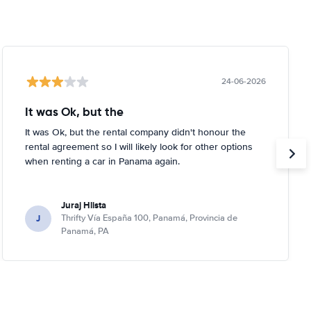
24-06-2026
It was Ok, but the
It was Ok, but the rental company didn't honour the
rental agreement so I will likely look for other options
when renting a car in Panama again.
Juraj Hlista
J
Thrifty Vía España 100, Panamá, Provincia de
Panamá, PA