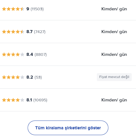
9
Kimden
/ gün
(11503)
8.7
Kimden
/ gün
(7427)
8.4
Kimden
/ gün
(8807)
8.2
(53)
Fiyat mevcut değil
8.1
Kimden
/ gün
(10695)
Tüm kiralama şirketlerini göster