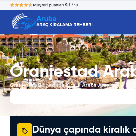
9.1
Müşteri puanları
/ 10
Aruba
ARAÇ KİRALAMA REHBERİ
Oranjestad Ara
Oranjestad Bölgesinde Kiralık Araba Arayın
Dünya çapında kiralık 