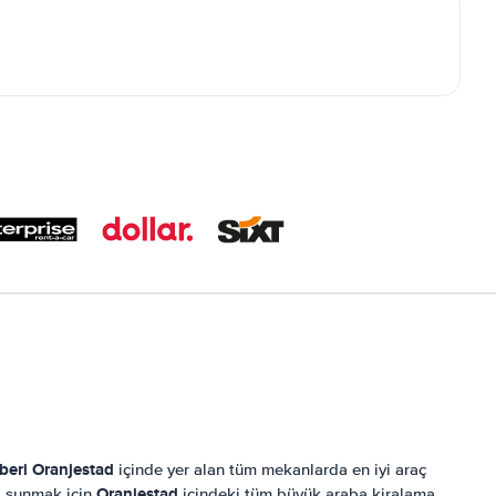
beri
Oranjestad
içinde yer alan tüm mekanlarda en iyi araç
Oranjestad
ni sunmak için
içindeki tüm büyük araba kiralama