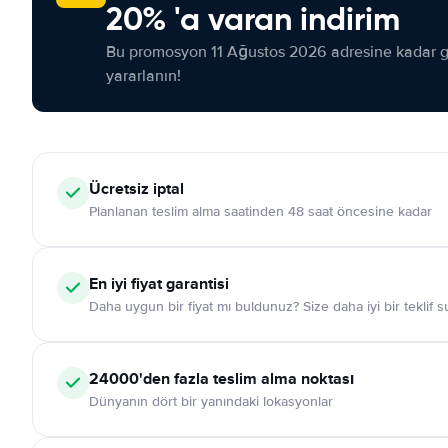
20% 'a varan indirim
Bu promosyon 11 Ağustos 2026 adresine kadar ge
yararlanın!
Ücretsiz iptal
Planlanan teslim alma saatinden 48 saat öncesine kadar
En iyi fiyat garantisi
Daha uygun bir fiyat mı buldunuz? Size daha iyi bir teklif 
24000'den fazla teslim alma noktası
Dünyanın dört bir yanındaki lokasyonlar