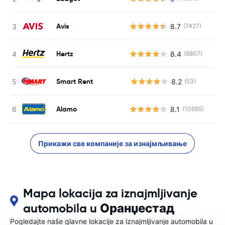
Avis
8.7
(7427)
Hertz
8.4
(8807)
Smart Rent
8.2
(53)
Н
Alamo
8.1
(10695)
Прикажи све компаније за изнајмљивање
Mapa lokacija za iznajmljivanje
automobila u Оранџестад
Pogledajte naše glavne lokacije za iznajmljivanje automobila u