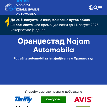
Aruba
VODIČ ZA
IZNAMLJIVANJE
AUTOMOBILA
До 20% попуста на изнајмљивање аутомобила
широм света
Ова промоција важи до 11. август 2026. -
искористите је данас!
Оранџестад Najam
Automobila
Potražite automobil za iznajmljivanje u Оранџестад
Упоређујемо све познате добављаче