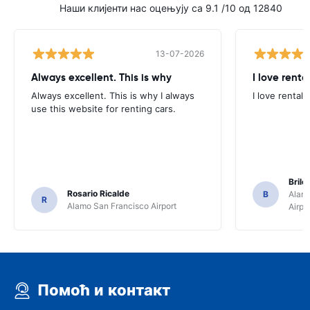
Наши клијенти нас оцењују са 9.1 /10 од 12840
13-07-2026
Always excellent. This is why
I love renta
Always excellent. This is why I always
I love rental 
use this website for renting cars.
Brile
Rosario Ricalde
B
Alamo
R
Alamo San Francisco Airport
Airpo
Помоћ и контакт