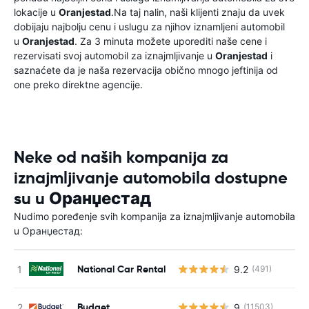
lokacije u
Oranjestad
.Na taj nalin, naši klijenti znaju da uvek
dobijaju najbolju cenu i uslugu za njihov iznamljeni automobil
u
Oranjestad
. Za 3 minuta možete uporediti naše cene i
rezervisati svoj automobil za iznajmljivanje u
Oranjestad
i
saznaćete da je naša rezervacija obično mnogo jeftinija od
one preko direktne agencije.
Neke od naših kompanija za
iznajmljivanje automobila dostupne
su u Оранџестад
Nudimo poređenje svih kompanija za iznajmljivanje automobila
u Оранџестад:
National Car Rental
9.2
(491)
Budget
9
(11503)