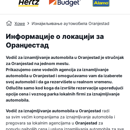
Хоме
Изнајмљивање аутомобила Oranjestad
Информације о локацији за
Оранџестад
Vodič za iznamljivanje automobila u
Oranjestad
je stručnjak
za
Oranjestad
na jednom mestu.
Prikazujemo cene vodećih agencija za iznamljivanje
automobila u
Oranjestad
i omogućavamo vam da izaberete
svoj automobil i da ga rezervišete u realnom vremenu.
Odlučite samo kod koga da izvršite rezervacije upoređujući
opcije cena i voznog parka lokalnih firmi za iznajmljivanje
automobila.
Vodič za iznajmljivanje automobila u
Oranjestad
radi
sa svim većim kompanijama za iznajmljivanje automobila i
pregovara sa lokalnim agencijama u
Oranjestad
za
ponudu najboljih cena i usluga iznamljivanja automobila za sve