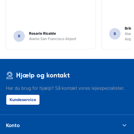
Brile
Rosario Ricalde
B
Alamo
R
Alamo San Francisco Airport
Airpo
Hjælp og kontakt
Har du brug for hjælp? Så kontakt vores lejespecialister.
Kundeservice
Konto