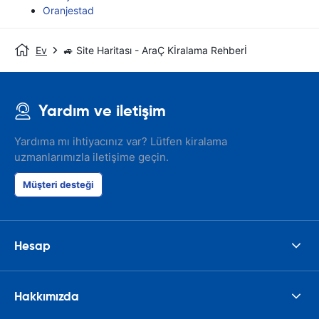
Oranjestad
Ev
🚙 Site Haritası - AraÇ Kİralama Rehberİ
Yardım ve iletişim
Yardıma mı ihtiyacınız var? Lütfen kiralama
uzmanlarımızla iletişime geçin.
Müşteri desteği
Hesap
Hakkımızda