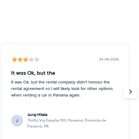
24-06-2026
It was Ok, but the
It was Ok, but the rental company didn't honour the
rental agreement so I will likely look for other options
when renting a car in Panama again.
Juraj Hlista
J
Thrifty Vía España 100, Panamá, Provincia de
Panamá, PA