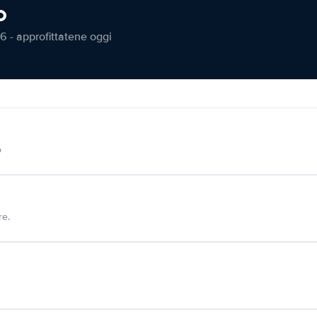
o
6 - approfittatene oggi
o
re.