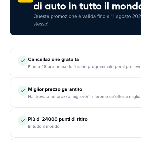
di auto in tutto il mond
Questa promozione è valida fino a 11 agosto 202
stesso!
Cancellazione
gratuita
Fino a 48 ore prima dell'orario programmato per il preliev
Miglior prezzo garantito
Hai trovato un prezzo migliore? Ti faremo un'offerta miglio
Più di 24000
punti di ritiro
In tutto il mondo