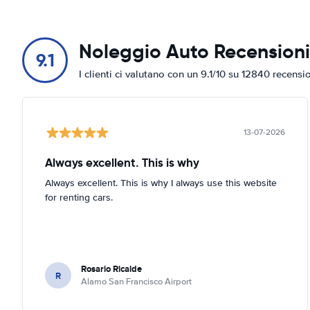
J.E. Irausquin Blvd 360
Mostra sulla mappa
Noleggio Auto Recensioni
Marriott's Aruba Surf Club
9.1
Mostra sulla mappa
I clienti ci valutano con un 9.1/10 su 12840 recensi
Marriott's Ocean Club
Mostra sulla mappa
13-07-2026
Sabana Liber 15
Mostra sulla mappa
Always excellent. This is why
Always excellent. This is why I always use this website
Tamarijn Aruba All Inclusive Resort
Mostra sulla mappa
for renting cars.
The Mill Resort Aruba
Mostra sulla mappa
Rosario Ricalde
The Ritz-Carlton
R
Alamo San Francisco Airport
Mostra sulla mappa