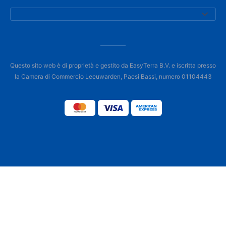
Questo sito web è di proprietà e gestito da EasyTerra B.V. e iscritta presso
la Camera di Commercio Leeuwarden, Paesi Bassi, numero 01104443