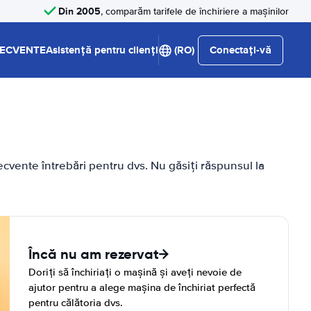
Din 2005
, comparăm tarifele de închiriere a mașinilor
RECVENTE
Asistență pentru clienți
(RO)
Conectați-vă
cvente întrebări pentru dvs. Nu găsiți răspunsul la
Încă nu am rezervat
Doriți să închiriați o mașină și aveți nevoie de
ajutor pentru a alege mașina de închiriat perfectă
pentru călătoria dvs.