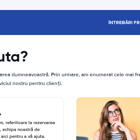
ÎNTREBĂRI F
uta?
ebarea dumneavoastră. Prin urmare, am enumerat cele mai fre
ciul nostru pentru clienți.
s. referitoare la rezervarea
ă, echipa noastră de
 aici pentru a vă ajuta.