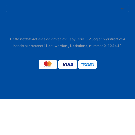
Dette nettstedet eies og drives av EasyTerra B.V., og er registrert ved
handelskammeret i Leeuwarden , Nederland, nummer 01104443